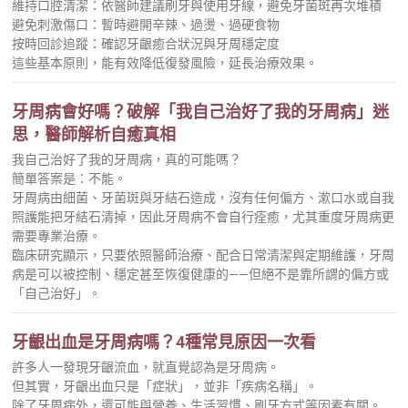
維持口腔清潔：依醫師建議刷牙與使用牙線，避免牙菌斑再次堆積
避免刺激傷口：暫時避開辛辣、過燙、過硬食物
按時回診追蹤：確認牙齦癒合狀況與牙周穩定度
這些基本原則，能有效降低復發風險，延長治療效果。
牙周病會好嗎？破解「我自己治好了我的牙周病」迷
思，醫師解析自癒真相
我自己治好了我的牙周病，真的可能嗎？
簡單答案是：不能。
牙周病由細菌、牙菌斑與牙結石造成，沒有任何偏方、漱口水或自我
照護能把牙結石清掉，因此牙周病不會自行痊癒，尤其重度牙周病更
需要專業治療。
臨床研究顯示，只要依照醫師治療、配合日常清潔與定期維護，牙周
病是可以被控制、穩定甚至恢復健康的——但絕不是靠所謂的偏方或
「自己治好」。
牙齦出血是牙周病嗎？4種常見原因一次看
許多人一發現牙齦流血，就直覺認為是牙周病。
但其實，牙齦出血只是「症狀」，並非「疾病名稱」。
除了牙周病外，還可能與營養、生活習慣、刷牙方式等因素有關。