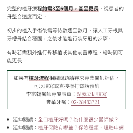
完整的植牙療程
約需3至6個月，甚至更長
，視患者的
骨整合速度而定。
初步的植入手術後需等待數週至數月，讓人工牙根與
牙槽骨結合穩固，之後才能進行裝牙冠的步驟。
有時若需額外進行骨移植或其他前置療程，總時間可
能更長。
如果有
植牙流程
相關問題請尋求專業醫師評估，
可以填寫或直接撥打電話預約
李宗翰醫師專屬表單：
點我立即填寫
豐華牙醫：
02-28483721
延伸閱讀：
全口植牙好嗎？為什麼很少醫師做？
延伸閱讀：
植牙保險有哪些？保險種類、理賠申請