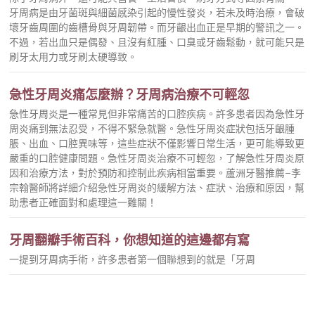
牙周病是由牙菌斑與細菌感染引起的慢性發炎，若未及時治療，會破
壞牙齒周圍的齒槽骨與牙周韌帶。而牙齦出血正是早期的警訊之一。
不過，若出血只是偶發、且沒有紅腫、口臭或牙齒鬆動，就可能只是
刷牙太用力或牙刷太硬導致。
急性牙周炎痛怎麼辦？牙周病治療不可輕忽
急性牙周炎是一種常見但非常痛苦的口腔疾病。許多患者因為急性牙
周炎痛到無法忍受，不得不緊急就醫。急性牙周炎症狀包括牙齦腫
脹、出血、口腔異味等，這些症狀不僅影響日常生活，更可能導致更
嚴重的口腔健康問題。急性牙周炎治療不可輕忽，了解急性牙周炎原
因和治療方法，對於預防和控制此疾病相當重要。蘆洲牙醫推薦–李
宗翰醫師將詳細介紹急性牙周炎的緩解方法、症狀、治療和原因，幫
助患者正確面對和處理這一難關！
牙周翻瓣手術百科，你想知道的這邊都有寫
一提到牙周病手術，許多患者第一個聯想到的就是「牙周