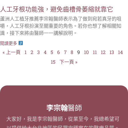
人工牙根功能強，避免齒槽骨萎縮就靠它
蘆洲人工植牙推薦李宗翰醫師表示為了做到宛若真牙的咀
嚼，人工牙根扮演至關重要的角色。若你也想了解相關知
識，接下來將由醫師一一講解說明。
閱讀更多
« 上一頁
1
2
3
4
5
6
7
8
9
10
11
12
13
14
15
下一頁 »
李宗翰
醫師
大家好，我是李宗翰醫師，從業至今，我總希望可